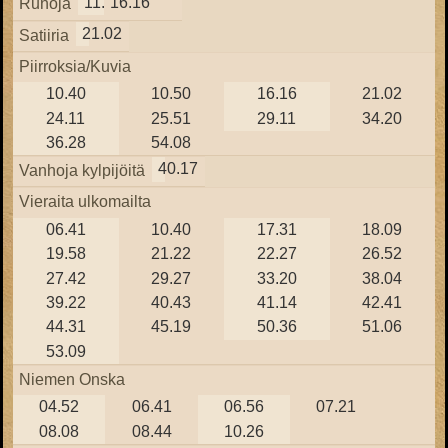
11.22
16.16
Runoja
21.02
Satiiria
Piirroksia/Kuvia
10.40
10.50
16.16
21.02
24.11
25.51
29.11
34.20
36.28
54.08
40.17
Vanhoja kylpijöitä
Vieraita ulkomailta
06.41
10.40
17.31
18.09
19.58
21.22
22.27
26.52
27.42
29.27
33.20
38.04
39.22
40.43
41.14
42.41
44.31
45.19
50.36
51.06
53.09
Niemen Onska
04.52
06.41
06.56
07.21
08.08
08.44
10.26