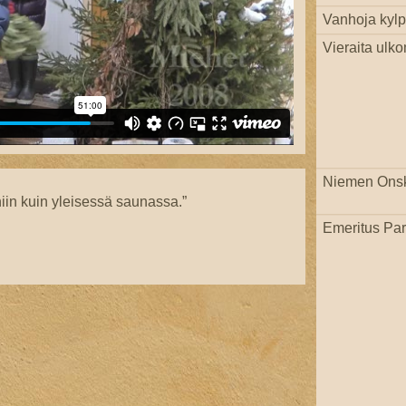
Vanhoja kylpi
Vieraita ulko
Niemen Ons
iin kuin yleisessä saunassa.”
Emeritus Par