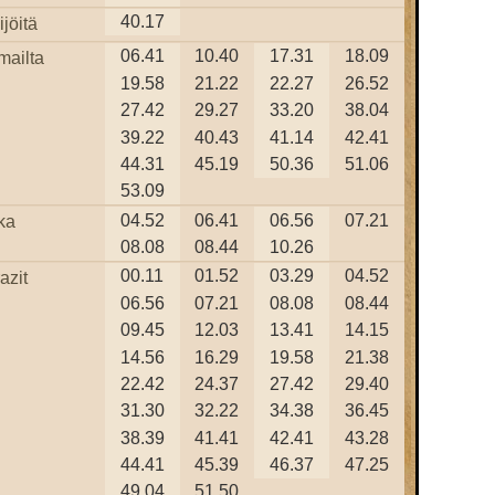
40.17
jöitä
06.41
10.40
17.31
18.09
mailta
19.58
21.22
22.27
26.52
27.42
29.27
33.20
38.04
39.22
40.43
41.14
42.41
44.31
45.19
50.36
51.06
53.09
04.52
06.41
06.56
07.21
ka
08.08
08.44
10.26
00.11
01.52
03.29
04.52
azit
06.56
07.21
08.08
08.44
09.45
12.03
13.41
14.15
14.56
16.29
19.58
21.38
22.42
24.37
27.42
29.40
31.30
32.22
34.38
36.45
38.39
41.41
42.41
43.28
44.41
45.39
46.37
47.25
49.04
51.50