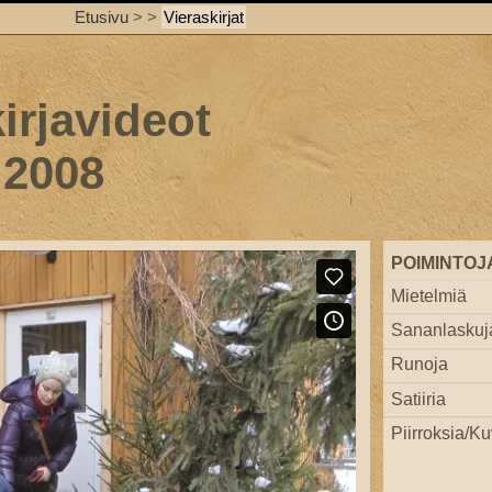
Etusivu
>
>
Vieraskirjat
irjavideot
 2008
POIMINTOJ
Mietelmiä
Sananlaskuj
Runoja
Satiiria
Piirroksia/Ku