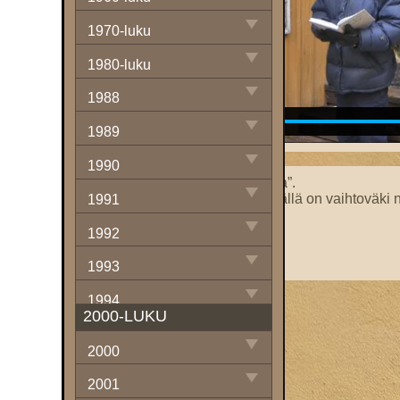
1970-luku
1980-luku
1988
1989
1990
”Punkkarit” vastaan ”keskiluokka”.
Onni Niemen muistosauna: ”Täällä on vaihtoväki n
1991
Kuppikunta- vai turistisauna?
Italialaisia vieraita.
1992
Rötöshinnat kuriin!
Uudet taksat ja löylyt kaivelevat.
1993
1994
2000-LUKU
1995
2000
1996
2001