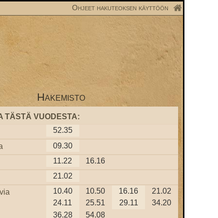
Ohjeet hakuteoksen käyttöön
Hakemisto
A TÄSTÄ VUODESTA:
52.35
09.30
a
11.22
16.16
21.02
10.40
10.50
16.16
21.02
via
24.11
25.51
29.11
34.20
36.28
54.08