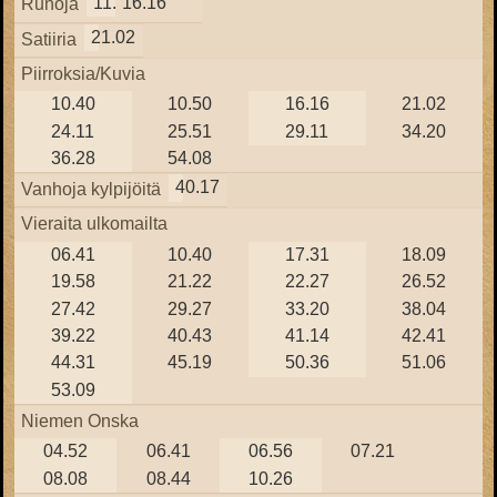
11.22
16.16
Runoja
21.02
Satiiria
Piirroksia/Kuvia
10.40
10.50
16.16
21.02
24.11
25.51
29.11
34.20
36.28
54.08
40.17
Vanhoja kylpijöitä
Vieraita ulkomailta
06.41
10.40
17.31
18.09
19.58
21.22
22.27
26.52
27.42
29.27
33.20
38.04
39.22
40.43
41.14
42.41
44.31
45.19
50.36
51.06
53.09
Niemen Onska
04.52
06.41
06.56
07.21
08.08
08.44
10.26