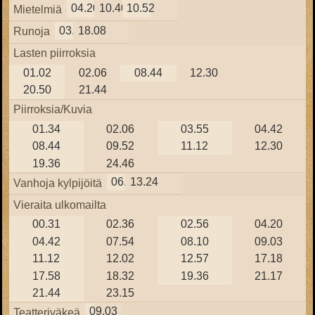
04.20
10.40
10.52
Mietelmiä
03.43
18.08
Runoja
Lasten piirroksia
01.02
02.06
08.44
12.30
20.50
21.44
Piirroksia/Kuvia
01.34
02.06
03.55
04.42
08.44
09.52
11.12
12.30
19.36
24.46
06.30
13.24
Vanhoja kylpijöitä
Vieraita ulkomailta
00.31
02.36
02.56
04.20
04.42
07.54
08.10
09.03
11.12
12.02
12.57
17.18
17.58
18.32
19.36
21.17
21.44
23.15
09.03
Teatteriväkeä