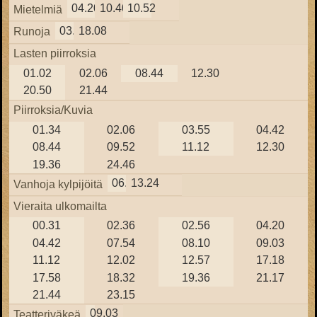
04.20
10.40
10.52
Mietelmiä
03.43
18.08
Runoja
Lasten piirroksia
01.02
02.06
08.44
12.30
20.50
21.44
Piirroksia/Kuvia
01.34
02.06
03.55
04.42
08.44
09.52
11.12
12.30
19.36
24.46
06.30
13.24
Vanhoja kylpijöitä
Vieraita ulkomailta
00.31
02.36
02.56
04.20
04.42
07.54
08.10
09.03
11.12
12.02
12.57
17.18
17.58
18.32
19.36
21.17
21.44
23.15
09.03
Teatteriväkeä