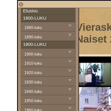
1
Etusivu
1800-LUKU
Vierask
1880-luku
Naiset
1890-luku
1900-LUKU
1900-luku
1910-luku
1920-luku
1930-luku
1940-luku
1950-luku
1960-luku