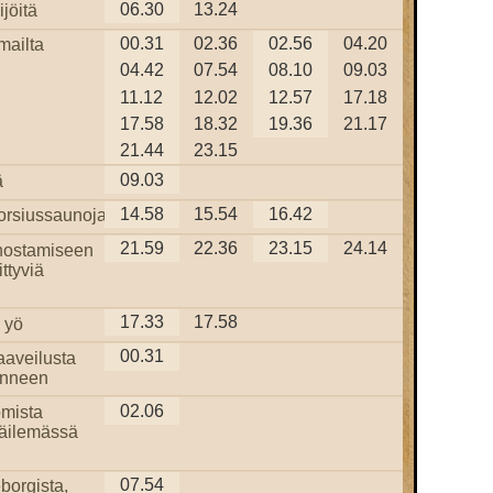
06.30
13.24
jöitä
00.31
02.36
02.56
04.20
mailta
04.42
07.54
08.10
09.03
11.12
12.02
12.57
17.18
17.58
18.32
19.36
21.17
21.44
23.15
09.03
ä
14.58
15.54
16.42
Morsiussaunoja
21.59
22.36
23.15
24.14
nostamiseen
ittyviä
17.33
17.58
 yö
00.31
aaveilusta
onneen
02.06
omista
näilemässä
07.54
borgista,