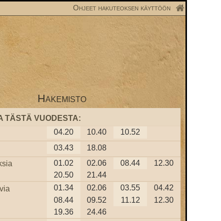
Ohjeet hakuteoksen käyttöön
Hakemisto
A TÄSTÄ VUODESTA:
04.20
10.40
10.52
03.43
18.08
01.02
02.06
08.44
12.30
ksia
20.50
21.44
01.34
02.06
03.55
04.42
via
08.44
09.52
11.12
12.30
19.36
24.46