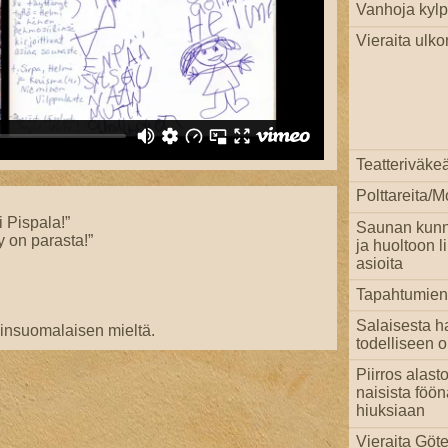
Vanhoja kylpi
Vieraita ulko
Teatteriväke
Polttareita/
i Pispala!”
Saunan kun
y on parasta!”
ja huoltoon li
asioita
Tapahtumien
Salaisesta h
sinsuomalaisen mieltä.
todelliseen 
Piirros alast
naisista föö
hiuksiaan
Vieraita Göte