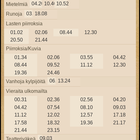
04.20
10.40
10.52
Mietelmiä
03.43
18.08
Runoja
Lasten piirroksia
01.02
02.06
08.44
12.30
20.50
21.44
Piirroksia/Kuvia
01.34
02.06
03.55
04.42
08.44
09.52
11.12
12.30
19.36
24.46
06.30
13.24
Vanhoja kylpijöitä
Vieraita ulkomailta
00.31
02.36
02.56
04.20
04.42
07.54
08.10
09.03
11.12
12.02
12.57
17.18
17.58
18.32
19.36
21.17
21.44
23.15
09.03
Teatteriväkeä