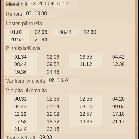
04.20
10.40
10.52
Mietelmiä
03.43
18.08
Runoja
Lasten piirroksia
01.02
02.06
08.44
12.30
20.50
21.44
Piirroksia/Kuvia
01.34
02.06
03.55
04.42
08.44
09.52
11.12
12.30
19.36
24.46
06.30
13.24
Vanhoja kylpijöitä
Vieraita ulkomailta
00.31
02.36
02.56
04.20
04.42
07.54
08.10
09.03
11.12
12.02
12.57
17.18
17.58
18.32
19.36
21.17
21.44
23.15
09.03
Teatteriväkeä