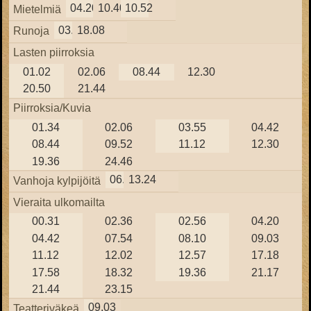
04.20
10.40
10.52
Mietelmiä
03.43
18.08
Runoja
Lasten piirroksia
01.02
02.06
08.44
12.30
20.50
21.44
Piirroksia/Kuvia
01.34
02.06
03.55
04.42
08.44
09.52
11.12
12.30
19.36
24.46
06.30
13.24
Vanhoja kylpijöitä
Vieraita ulkomailta
00.31
02.36
02.56
04.20
04.42
07.54
08.10
09.03
11.12
12.02
12.57
17.18
17.58
18.32
19.36
21.17
21.44
23.15
09.03
Teatteriväkeä