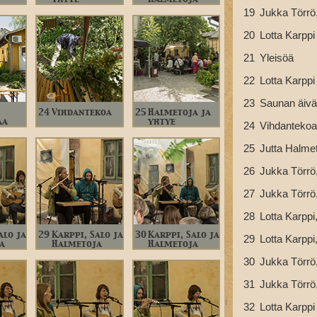
19
Jukka Törrö,
20
Lotta Karppi
21
Yleisöä
22
Lotta Karppi
23
Saunan äivä
24
Vihdantekoa
25
Halmetoja ja
aa
yhtye
24
Vihdantekoa
25
Jutta Halmet
26
Jukka Törrö,
27
Jukka Törrö,
28
Lotta Karppi
alo ja
29
Karppi, Salo ja
30
Karppi, Salo ja
29
Lotta Karppi
a
Halmetoja
Halmetoja
30
Jukka Törrö,
31
Jukka Törrö,
32
Lotta Karppi