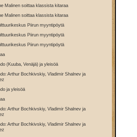
ne Malinen soittaa klassista kitaraa
ne Malinen soittaa klassista kitaraa
ttuurikeskus Piirun myyntipöytä
ttuurikeskus Piirun myyntipöytä
ttuurikeskus Piirun myyntipöytä
maa
do (Kuuba, Venäjä) ja yleisöä
do: Arthur Bochkivskiy, Vladimir Shalnev ja
ez
do ja yleisöä
maa
do: Arthur Bochkivskiy, Vladimir Shalnev ja
ez
do: Arthur Bochkivskiy, Vladimir Shalnev ja
ez