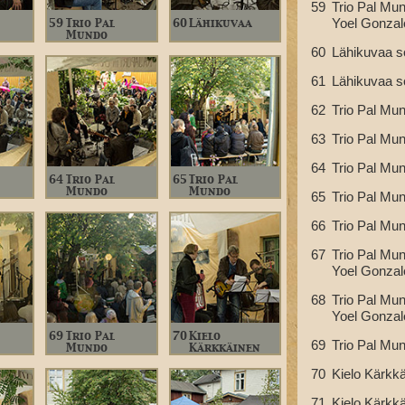
59
Trio Pal Mun
Yoel Gonzal
59
Trio Pal
60
Lähikuvaa
Mundo
60
Lähikuvaa s
61
Lähikuvaa s
62
Trio Pal Mun
63
Trio Pal Mun
64
Trio Pal Mun
64
Trio Pal
65
Trio Pal
Mundo
Mundo
65
Trio Pal Mun
66
Trio Pal Mun
67
Trio Pal Mun
Yoel Gonzal
68
Trio Pal Mun
Yoel Gonzal
69
Trio Pal
70
Kielo
69
Trio Pal Mun
Mundo
Kärkkäinen
70
Kielo Kärkkä
71
Kielo Kärkkä