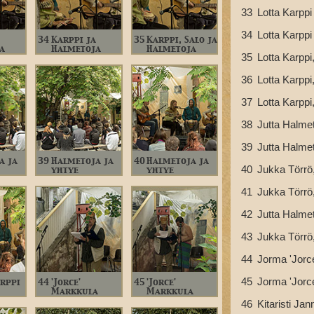
33
Lotta Karppi
34
Lotta Karppi
34
Karppi ja
35
Karppi, Salo ja
a
Halmetoja
Halmetoja
35
Lotta Karppi
36
Lotta Karppi
37
Lotta Karppi
38
Jutta Halmet
39
Jutta Halmet
a ja
39
Halmetoja ja
40
Halmetoja ja
40
Jukka Törrö,
yhtye
yhtye
41
Jukka Törrö,
42
Jutta Halmet
43
Jukka Törrö,
44
Jorma 'Jorc
45
Jorma 'Jorce
arppi
44
'Jorce'
45
'Jorce'
Markkula
Markkula
46
Kitaristi Jan