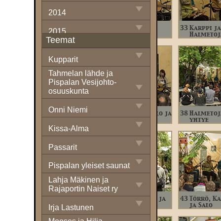
2014
31
Karppi, Salo ja
32
Karppi ja
33
Karppi ja
2015
Halmetoja
Halmetoja
Halmetoj
Teemat
2016
Kupparit
Videot
Tahmelan lähde ja
Kuvat1
Pispalan Vesijohto-
osuuskunta
Artikkelit
Onni Niemi
2017
36
Karppi, Salo ja
37
Karppi, Salo ja
38
Halmetoj
Halmetoja
Halmetoja
yhtye
Kissa-Alma
2018
Passarit
2019
Pispalan yleiset saunat
2020
Lahja Mäkinen ja
2021
Rajaportin Naiset ry
41
Halmetoja ja
42
Halmetoja ja
43
Törrö, K
2022
yhtye
yhtye
ja Salo
Irja Lastunen