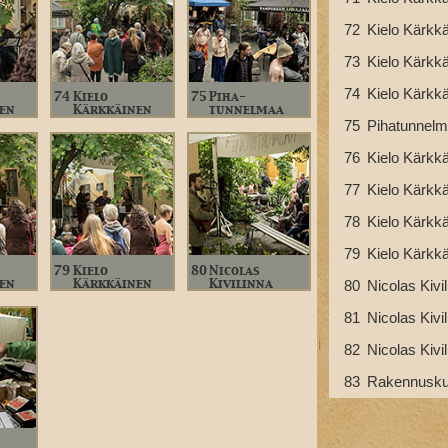
72
Kielo Kärkkä
73
Kielo Kärkkä
74
Kielo Kärkkä
74
Kielo
75
Piha-
en
Kärkkäinen
tunnelmaa
75
Pihatunnel
76
Kielo Kärkkä
77
Kielo Kärkkä
78
Kielo Kärkkä
79
Kielo Kärkkä
79
Kielo
80
Nicolas
en
Kärkkäinen
Kivilinna
80
Nicolas Kivil
81
Nicolas Kivil
82
Nicolas Kivil
83
Rakennuskul