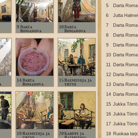
5
Darta Romano
6
Jutta Halme
7
Darta Romano
9
Darta
10
Darta
Romanova
Romanova
8
Darta Romano
9
Darta Romano
10
Darta Romano
11
Darta Romano
12
Darta Romano
14
Darta
15
Halmetoja ja
13
Darta Roma
a
Romanova
yhtye
14
Darta Roman
15
Jukka Törrö,
16
Jukka Törrö,
17
Jukka Törrö,
18
Ruokaa tarjo
19
Halmetoja ja
20
Karppi ja
yhtye
Halmetoja