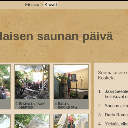
Etusivu
>
Kuvat1
aisen saunan päivä
Suomalaisen sa
Koskela.
1
Jaan Seepter
hoitokuvat 
4
Oikealla Jaan
5
Darta
2
Saunan alku
Seepter
Romanova
3
Darta Roman
4
Yleisöä, oik