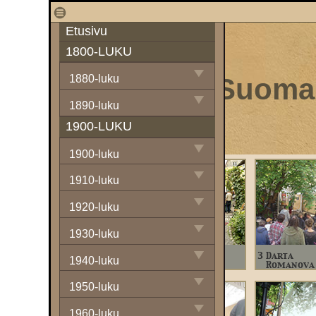
1
Etusivu
1800-LUKU
Suomal
1880-luku
1890-luku
1900-LUKU
1900-luku
1910-luku
1920-luku
1930-luku
1
Jaan Seepter
2
Alkupäivän
3
Darta
1940-luku
tunnelmia
Romanova
1950-luku
1960-luku