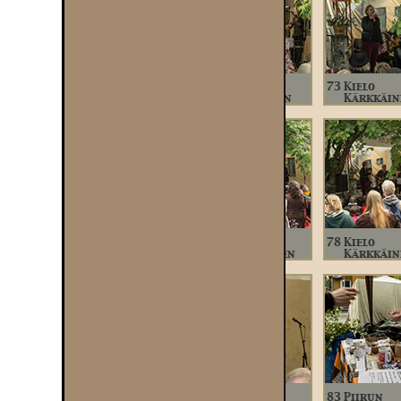
Rajaportilla
Saunan lehtevä piha
Saunan 110-vuotisjuhlat
71
Kielo
72
Kielo
73
Kielo
Kärkkäinen
Kärkkäinen
Kärkkäin
76
Kielo
77
Kielo
78
Kielo
Kärkkäinen
Kärkk;äinen
Kärkkäin
81
Nicolas
82
Nicolas
83
Piirun