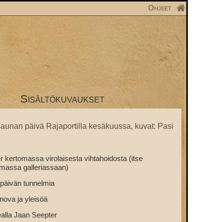
Ohjeet
Sisältökuvaukset
unan päivä Rajaportilla kesäkuussa, kuvat: Pasi
 kertomassa virolaisesta vihtahoidosta (itse
omassa galleriassaan)
päivän tunnelmia
ova ja yleisöä
ealla Jaan Seepter