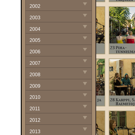
1997
2002
1998
2003
1999
2004
2005
21
Yleisöä
22
Karppi ja
23
Piha-
2006
Halmetoja
tunnelm
2007
2008
2009
2010
26
Halmetoja ja
27
Halmetoja ja
28
Karppi, S
yhtye
yhtye
Halmetoj
2011
2012
2013