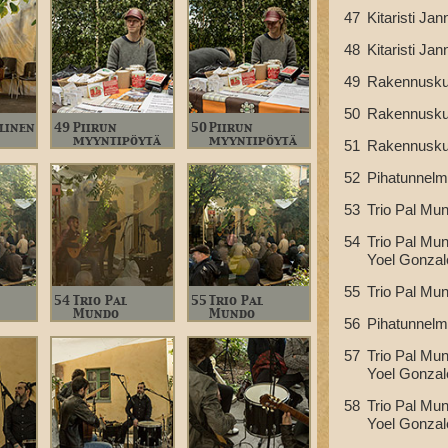
47
Kitaristi Jan
48
Kitaristi Jan
49
Rakennuskul
50
Rakennuskul
linen
49
Piirun
50
Piirun
myyntipöytä
myyntipöytä
51
Rakennuskul
52
Pihatunnel
53
Trio Pal Mun
54
Trio Pal Mun
Yoel Gonzal
55
Trio Pal Mun
54
Trio Pal
55
Trio Pal
Mundo
Mundo
56
Pihatunnel
57
Trio Pal Mun
Yoel Gonzal
58
Trio Pal Mun
Yoel Gonzal