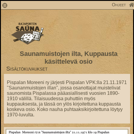
1
Ohjeet
Saunamuistojen ilta, Kuppausta
käsittelevä osio
Sisältökuvaukset
Pispalan Moreeni ry järjesti Pispalan VPK:lla 21.11.1971
"Saunanmuistojen illan", jossa osanottajat muistelivat
saunomista Pispalassa pääasiallisesti vuosien 1890-
1910 välillä. Tilaisuudessa puhuttiin myös
kuppauksesta, ja tässä on ylös kirjoitettuna kuppausta
koskeva osio. Koko nauha puhtaaksikirjoitettuna löytyy
1970-luvulta.