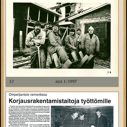
12
älli 1/1997