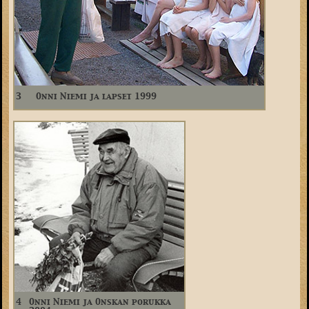
3
Onni Niemi ja lapset 1999
4
Onni Niemi ja Onskan porukka