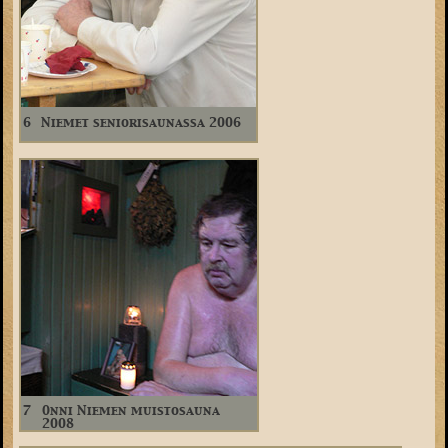
6
Niemet seniorisaunassa 2006
7
Onni Niemen muistosauna
2008