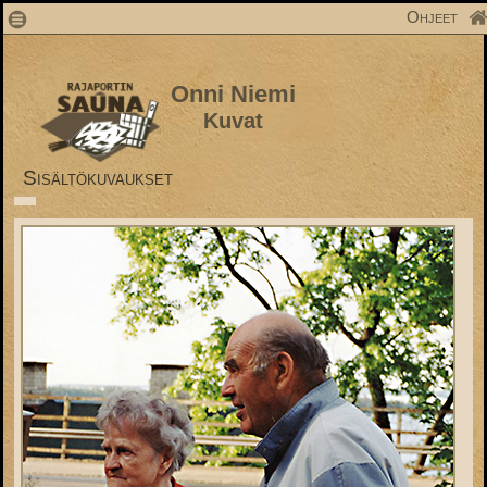
1
Ohjeet
Onni Niemi
Kuvat
Sisältökuvaukset