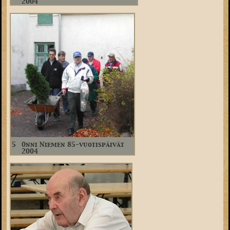
2004
5
Onni Niemen 85-vuotispäivät
2004