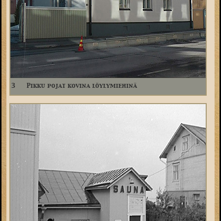
3
Pikku pojat kovina löylymiehinä