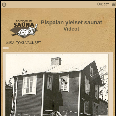
1
Ohjeet
Pispalan yleiset saunat
Videot
Sisältökuvaukset