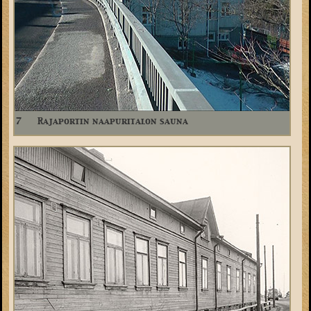
7
Rajaportin naapuritalon sauna